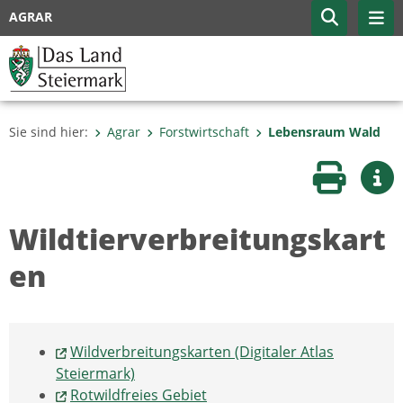
AGRAR
Sie sind hier:
Agrar
Forstwirtschaft
Lebensraum Wald
Seite druc
Wei
Wildtierverbreitungskart
en
Wildverbreitungskarten (Digitaler Atlas
Steiermark)
Rotwildfreies Gebiet