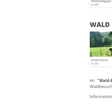
Waldpädagogik
© LFD
WALD 
Erlebnisraum
© LFD
Im
"Wald-B
Waldbesuch
Information