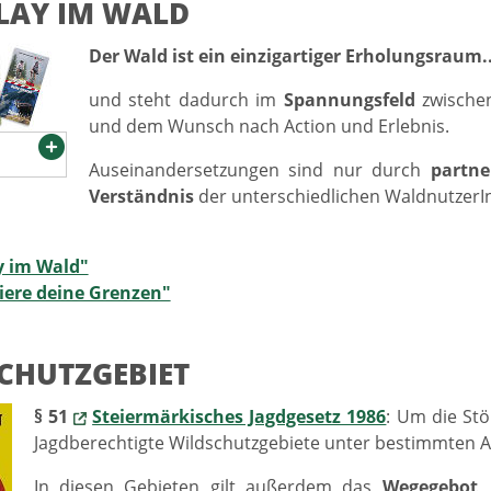
PLAY IM WALD
Der Wald ist ein einzigartiger Erholungsraum..
und steht dadurch im
Spannungsfeld
zwische
und dem Wunsch nach Action und Erlebnis.
Auseinandersetzungen sind nur durch
partne
Verständnis
der unterschiedlichen WaldnutzerI
y im Wald"
iere deine Grenzen"
CHUTZGEBIET
§ 51
Steiermärkisches Jagdgesetz 1986
: Um die Stö
Jagdberechtigte Wildschutzgebiete unter bestimmten Auf
In diesen Gebieten gilt außerdem das
Wegegebot
,