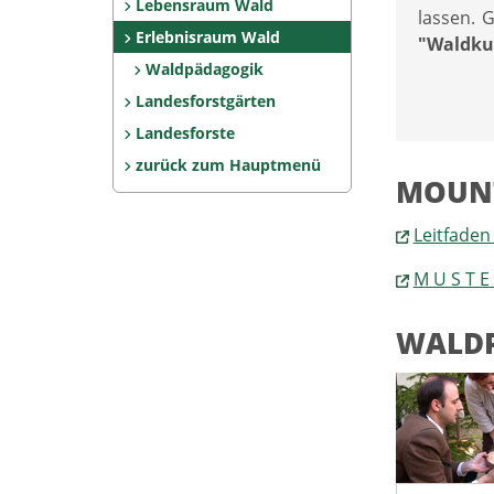
Lebensraum Wald
lassen. 
Erlebnisraum Wald
"Waldkul
Waldpädagogik
Landesforstgärten
Landesforste
zurück zum Hauptmenü
MOUNT
Leitfaden
M U S T 
WALD