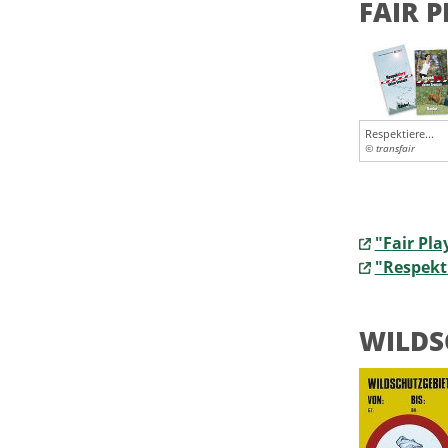
FAIR 
Respektiere...
© transfair
"Fair Pla
"Respekt
WILDS