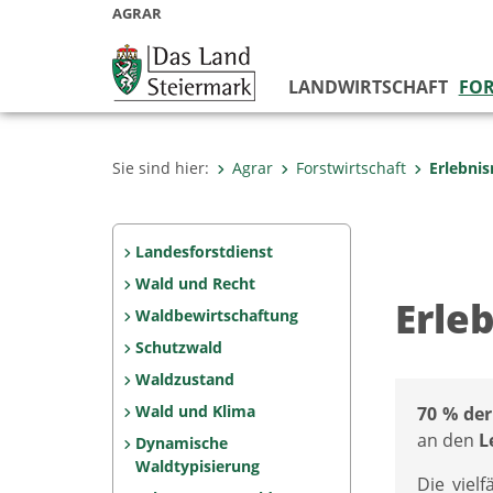
AGRAR
LANDWIRTSCHAFT
FOR
Sie sind hier:
Agrar
Forstwirtschaft
Erlebni
Landesforstdienst
Wald und Recht
Erle
Waldbewirtschaftung
Schutzwald
Waldzustand
Wald und Klima
70 % der
an den
L
Dynamische
Waldtypisierung
Die viel