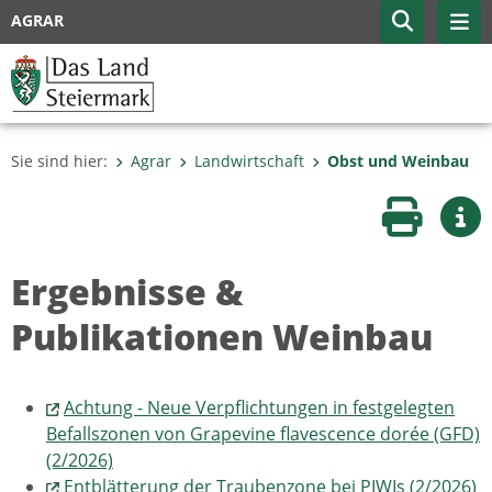
AGRAR
Sie sind hier:
Agrar
Landwirtschaft
Obst und Weinbau
Seite druc
Wei
Ergebnisse &
Publikationen Weinbau
Achtung - Neue Verpflichtungen in festgelegten
Befallszonen von Grapevine flavescence dorée (GFD)
(2/2026)
Entblätterung der Traubenzone bei PIWIs (2/2026)